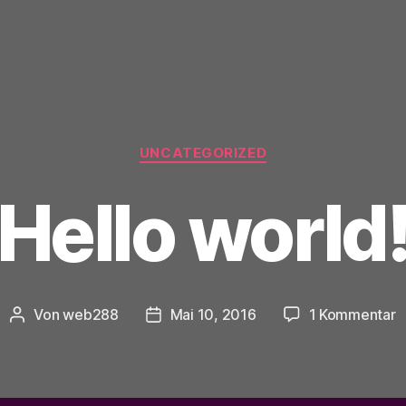
Kategorien
UNCATEGORIZED
Hello world
z
Von
web288
Mai 10, 2016
1 Kommentar
Beitragsautor
Veröffentlichungsdatum
H
w