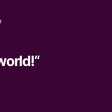
r
world!“