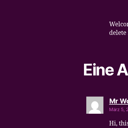
Welcom
delete 
Eine A
Mr W
März 5, 
Hi, th