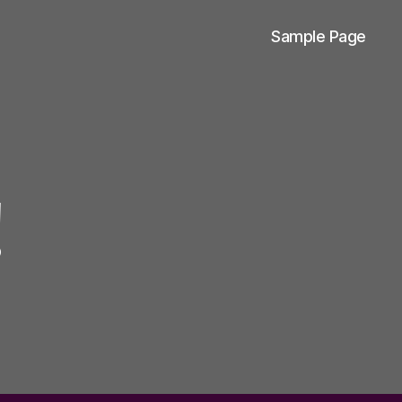
Sample Page
!
u
ello
orld!