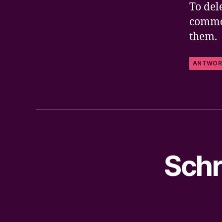
To del
commen
them.
ANTWOR
Schr