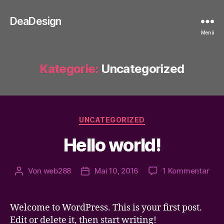
DeaDesign
Menü
Kategorie:
Uncategorized
Kategorien
UNCATEGORIZED
Hello world!
zu
Von
web288
Mai 10, 2016
1 Kommentar
Beitragsautor
Veröffentlichungsdatum
Hell
worl
Welcome to WordPress. This is your first post.
Edit or delete it, then start writing!